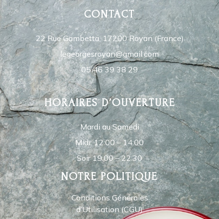
CONTACT
22 Rue Gambetta, 17200 Royan (France)
legeorgesroyan@gmail.com
05 46 39 38 29
HORAIRES D’OUVERTURE
Mardi au Samedi
Midi: 12:00 – 14:00
Soir 19:00 – 22:30
NOTRE POLITIQUE
Conditions Générales
d’Utilisation (CGU)